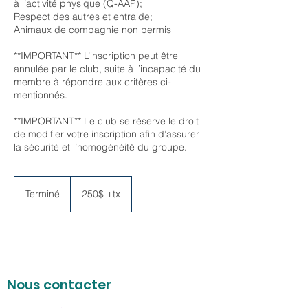
à l’activité physique (Q-AAP);
Respect des autres et entraide;
Animaux de compagnie non permis
**IMPORTANT** L’inscription peut être
annulée par le club, suite à l’incapacité du
membre à répondre aux critères ci-
mentionnés.
**IMPORTANT** Le club se réserve le droit
de modifier votre inscription afin d’assurer
la sécurité et l’homogénéité du groupe.
250$
+tx
Terminé
T
250$ +tx
e
r
m
i
n
é
Nous contacter