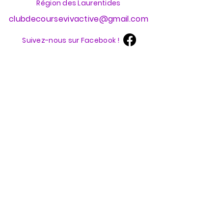
Région des Laurentides
clubdecoursevivactive@gmail.com
Suivez-nous sur Facebook !
Nos partenaires
Et laissez-nous votre courriel
pour rester informée !
Envoyer