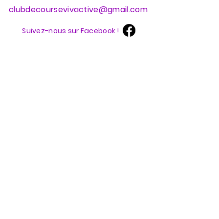
clubdecoursevivactive@gmail.com
Suivez-nous sur Facebook !
Nos partenaires
Et laissez-nous votre courriel
pour rester informée !
Envoyer
Pour toute question concernant la protection