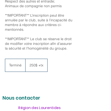
Respect des autres et entraide;
Animaux de compagnie non permis
**IMPORTANT** L’inscription peut être
annulée par le club, suite à l’incapacité du
membre à répondre aux critères ci-
mentionnés.
**IMPORTANT** Le club se réserve le droit
de modifier votre inscription afin d’assurer
la sécurité et l’homogénéité du groupe.
250$
+tx
Terminé
T
250$ +tx
e
r
m
i
n
é
Nous contacter
Région des Laurentides