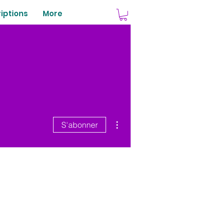
riptions
More
Plus d'actions
S'abonner