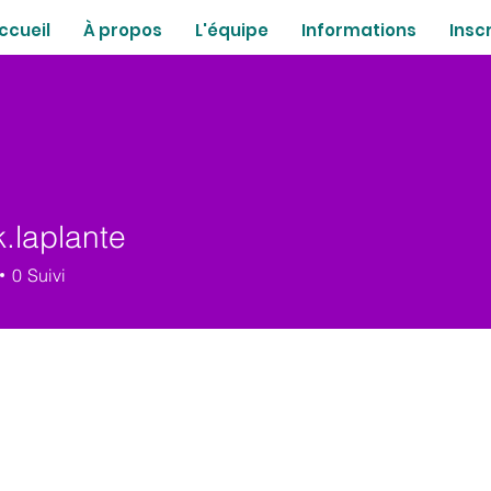
ccueil
À propos
L'équipe
Informations
Insc
.laplante
plante
0
Suivi