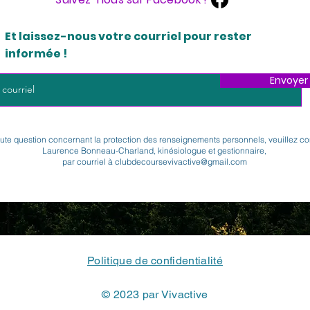
Et laissez-nous votre courriel pour rester
informée !
Envoyer
oute question concernant la protection des renseignements personnels, veuillez co
Laurence Bonneau-Charland, kinésiologue et gestionnaire,
par courriel à
clubdecoursevivactive@gmail.com
Politique de confidentialité
© 2023 par Vivactive