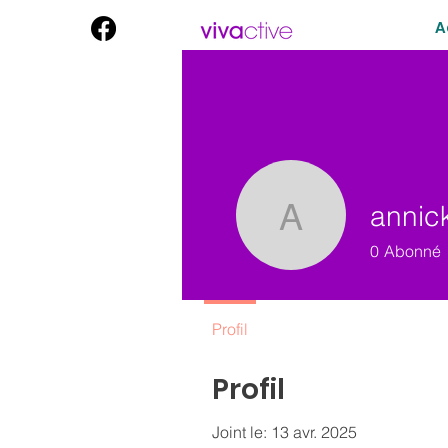
A
annick
annick.la
0
Abonné
Profil
Profil
Joint le: 13 avr. 2025